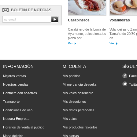
BOLETÍN DE NOTICIAS
Carabineros
Volandeiras
Carabinero de la Lonja de
Volandeiras o Zam
Ayamonte, seleccionados
Tamaño de 20/30 
pieza por...
en...
Ver
Ver
INFORMACIÓN
MI CUENTA
SÍGUE
Mejores ventas
Mis pedidos
Face
Nuestras tiendas
Mi mercancía devuelta
Twitt
Contacte con nosotros
Mis vales descuento
Transporte
Mis direcciones
Condiciones de uso
Mis datos personales
Nuestra Empresa
Mis vales
Horarios de venta al público
Mis productos favoritos
Mapa del sitio
Mis alertas