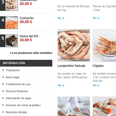
Volandeiras
3
20,00 €
De un tamaño de 60 pzas
Piezas de 1kg has
por kg.
1.5kg
Camarón
Ver
Ver
4
30,00 €
Ostra del EO
5
33,00 €
» Los productos más vendidos
INFORMACIÓN
Langostino Salvaje
Cigalas
Transporte
Se venden en cajas de
Se venden en pac
Aviso legal
kilo. Sobre 20/30 piezas.
1.5k y entran 12/
Solo las...
Condiciones de uso
Ver
Ver
Nuestra Empresa
Información de pago
Horarios de venta al público
Nuestras tiendas